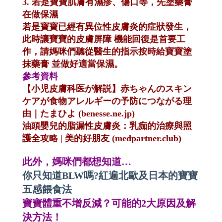
3.
若是寶寶肌膚有濕疹、傷口等，先塗藥膏
在做保濕
若是寶寶已經有異位性皮膚炎的症狀發生，
此時讓寶寶的皮膚屏障 機能回復是首要工
作，請媽咪們聽從醫生的指示按時給寶寶塗
抹藥膏 並做好適當保濕。
參考資料
【小児皮膚科医が解説】赤ちゃんのスキン
ケアが食物アレルギーの予防につながる理
由｜たまひよ (benesse.ne.jp)
油頭嬰兒的脂漏性皮膚炎：乳痂的治療與照
護全攻略 | 美的好朋友 (medpartner.club)
此外
，媽咪們都想知道…
你只知道BLW嗎?紅遍北歐及日本的寶寶
五感餵食法
寶寶體重不增反減？可能的2大原因及解
決方法！