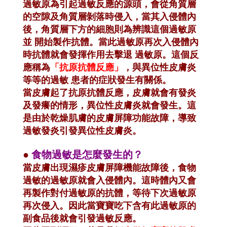
過敏原為引起過敏反應的源頭，會從角質層
的空隙及角質層剝落時侵入，當其入侵體內
後，角質層下方的細胞則為辨識這個過敏原
並 開始製作抗體。當此過敏原再次入侵體內
時抗體就會發揮作用去擊退 過敏原。這個反
應稱為
「抗原抗體反應」
，與異位性皮膚炎
等等的過敏 患者的症狀發生有關係。
當皮膚起了抗原抗體反應，皮膚就會有發炎
及發癢的情形，異位性皮膚炎就會發生。這
是由於乾燥肌膚的皮膚屏障功能故障，導致
過敏發炎引發異位性皮膚炎。
●
食物過敏是怎麼發生的？
當皮膚出現濕疹皮膚屏障機能故障後，食物
過敏的過敏原就會入侵體內。這時體內又會
再製作對付過敏原的抗體，等待下次過敏原
再次侵入。因此當寶寶吃下含有此過敏原的
副食品後就會引發過敏反應。