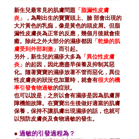
新生兒最常見的肌膚問題
「脂漏性皮膚
炎」
，為剛出生的寶寶頭上、臉 部會出現的
大片黃色的乳痂，像是黃色的頭皮屑。但脂
漏性皮膚炎為正常的反應，幾個月後就會痊
癒。除此之外大部分的濕疹都因
「乾燥的肌
膚受到外部刺激」
而引起。
另外，新生兒的濕疹大多為
「異位性皮膚
炎」
的起因，因此應盡早保養及抑制其惡
化。隨著寶寶的濕疹放著不管而惡化，異位
性皮膚炎的狀況也加重時，就會有
很大的機
率引發食物過敏
的症狀。
也可以說是，之所以會有濕疹是因為肌膚屏
障機能故障。在寶寶出生後做好適當的肌膚
保養，保持不讓肌膚出現濕疹的話，也就可
以預防皮膚炎及食物過敏的發生。
●
過敏的引發過程為？