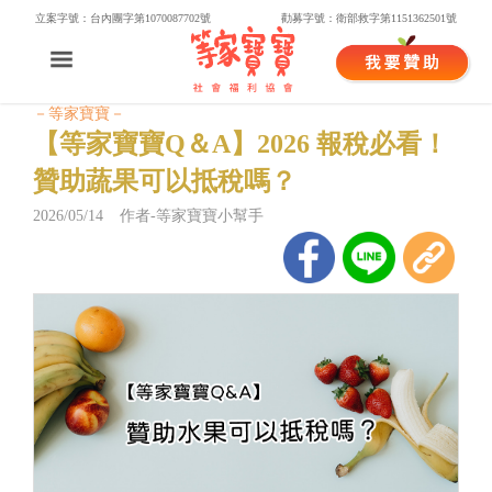
立案字號：台內團字第1070087702號
勸募字號：衛部救字第1151362501號
－等家寶寶－
【等家寶寶Q＆A】2026 報稅必看！
贊助蔬果可以抵稅嗎？
2026/05/14 作者-等家寶寶小幫手