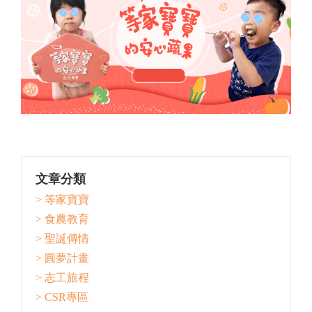
文章分類
> 等家寶寶
> 食農教育
> 聖誕傳情
> 圓夢計畫
> 志工旅程
> CSR專區