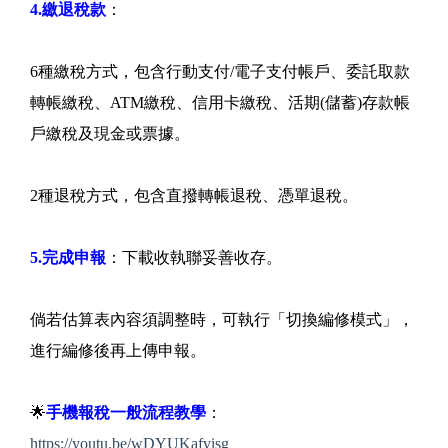
4.繳退稅款
：
6種繳稅方式，包含行動支付/電子支付帳戶、委託取款
轉帳繳稅、ATM繳稅、信用卡繳稅、活期(儲蓄)存款帳
戶繳稅及現金或票據。
2種退稅方式，包含直撥轉帳退稅、憑單退稅。
5.完成申報
：下載收執聯妥善收存。
倘若估算表內容須調整時，可執行「切換編修模式」，
進行編修後再上傳申報。
🌟
手機報稅一般流程教學
：
https://youtu.be/wDYUKafvisg