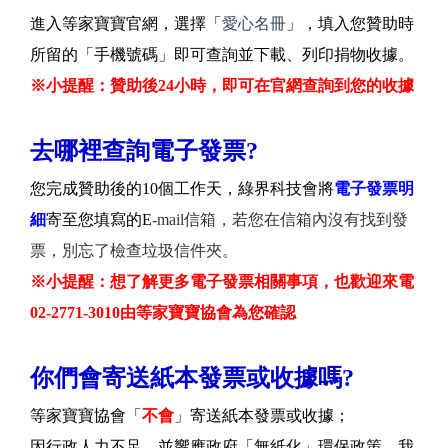
進入等家寶寶官網，選擇「
愛心名冊
」，填入您贊助時
所留的「手機號碼」即可查詢並下載、列印捐物收據。
※小提醒：贊助後24小時，即可在官網查詢到您的收據
去哪裡查詢電子發票?
您完成贊助後的10個工作天，綠界科技會將
電子發票明
細
寄至您填寫的E
-mail信箱，若您在信箱內沒有找到發
票，別忘了檢查垃圾信件夾。
※小提醒：想了解更多電子發票相關事項，也歡迎來電
02-2771-3010由等家寶寶協會為您確認
你們會寄送紙本發票或收據嗎?
等家寶寶協會「
不會
」寄送紙本發票或收據；
因行政人力不足，並響應政府「無紙化」環保政策，我