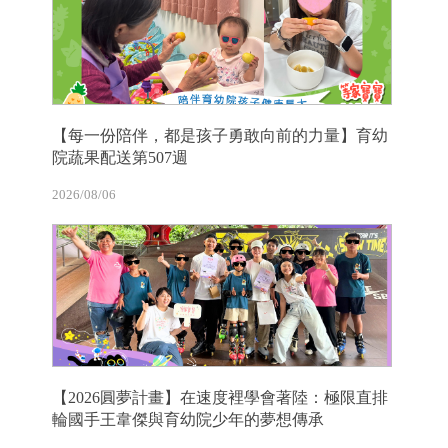
【每一份陪伴，都是孩子勇敢向前的力量】育幼
院蔬果配送第507週
2026/08/06
【2026圓夢計畫】在速度裡學會著陸：極限直排
輪國手王韋傑與育幼院少年的夢想傳承