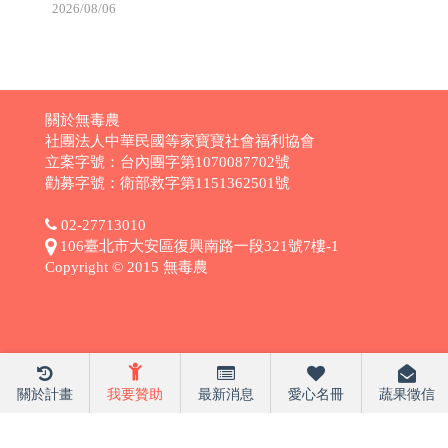
2026/08/06
關於無毒農
社團法人中華民國等家寶寶社會福利協會
立案字號：台內團字第1070087702號
勸募字號：衛部救字第1151362501號
02-27713010
106臺北市大安區復興南路一段321號7樓-1
Copyright © 2015 無毒農
關於計畫
我要贊助
最新消息
愛心名冊
蔬果徵信