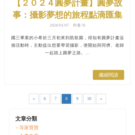
【２０２４圓夢計畫】圓夢故
事：攝影夢想的旅程點滴匯集
成信任
2026/01/07 作者-Yi
國三畢業的小希於三月初來到凱歌園，得知有圓夢計畫這
個活動時，主動提出想要學習攝影，便開始與同儕、老師
一起踏上圓夢之路。...
繼續閱讀
«
6
7
8
9
10
»
文章分類
> 等家寶寶