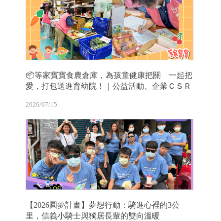
📦等家寶寶食農倉庫，為孩童健康把關 一起把
愛，打包送進育幼院！｜公益活動、企業ＣＳＲ
2026/07/15
【2026圓夢計畫】夢想行動：騎進心裡的3公
里，信義小騎士與獨居長輩的雙向溫暖