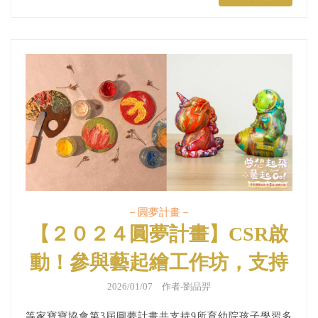
－圓夢計畫－
【２０２４圓夢計畫】CSR啟
動！參與藝起繪工作坊，支持
育幼院孩子圓夢
2026/01/07 作者-劉品羿
等家寶寶協會第3屆圓夢計畫共支持9所育幼院孩子學習多