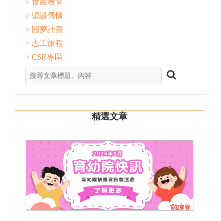
> 食農教育
> 聖誕傳情
> 圓夢計畫
> 志工旅程
> CSR專區
精選文章