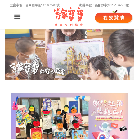
立案字號：台內團字第1070087702號
勸募字號：衛部救字第1151362501號