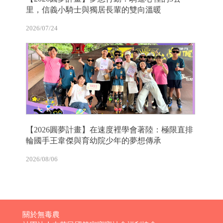
里，信義小騎士與獨居長輩的雙向溫暖
2026/07/24
【2026圓夢計畫】在速度裡學會著陸：極限直排
輪國手王韋傑與育幼院少年的夢想傳承
2026/08/06
關於無毒農