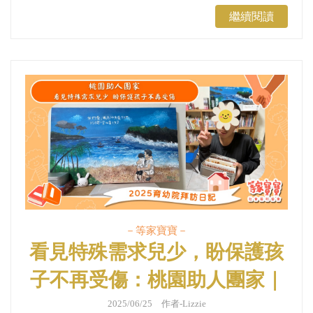
繼續閱讀
－等家寶寶－
看見特殊需求兒少，盼保護孩
子不再受傷：桃園助人團家｜
育幼院拜訪日記
2025/06/25 作者-Lizzie