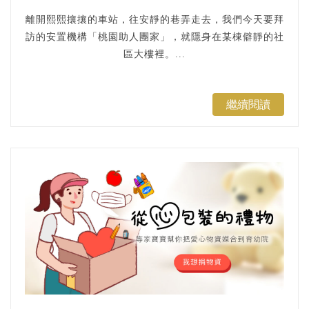
離開熙熙攘攘的車站，往安靜的巷弄走去，我們今天要拜
訪的安置機構「桃園助人團家」，就隱身在某棟僻靜的社
區大樓裡。...
繼續閱讀