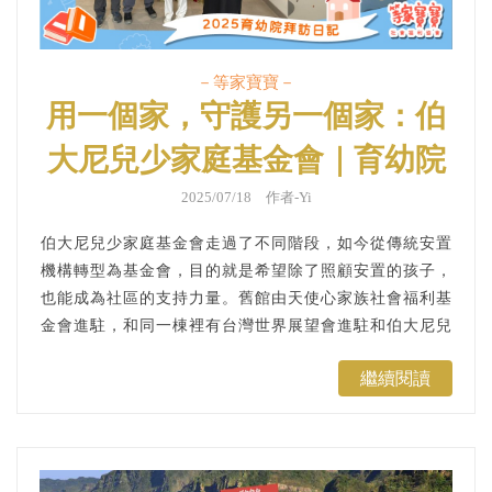
－等家寶寶－
用一個家，守護另一個家：伯
大尼兒少家庭基金會｜育幼院
拜訪日記
2025/07/18 作者-Yi
伯大尼兒少家庭基金會走過了不同階段，如今從傳統安置
機構轉型為基金會，目的就是希望除了照顧安置的孩子，
也能成為社區的支持力量。舊館由天使心家族社會福利基
金會進駐，和同一棟裡有台灣世界展望會進駐和伯大尼兒
少家庭基金會的各類關懷安置服務，包含兒少小家、芯芽
繼續閱讀
心理諮商中心、伯大尼禮拜堂......等彼此支援，讓這棟樓
不只是樓，更像是一個守望彼此的社區。...