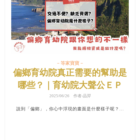
－等家寶寶－
偏鄉育幼院真正需要的幫助是
哪些？｜育幼院大聲公ＥＰ
104
2025/06/26 作者-品羿
說到「偏鄉」，你心中浮現的畫面是什麼樣子呢？...