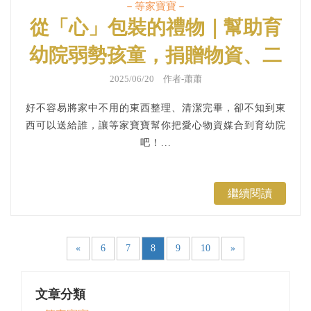
－等家寶寶－
從「心」包裝的禮物｜幫助育
幼院弱勢孩童，捐贈物資、二
手物資、公益資源媒合
2025/06/20 作者-蕭蕭
好不容易將家中不用的東西整理、清潔完畢，卻不知到東
西可以送給誰，讓等家寶寶幫你把愛心物資媒合到育幼院
吧！...
繼續閱讀
«
6
7
8
9
10
»
文章分類