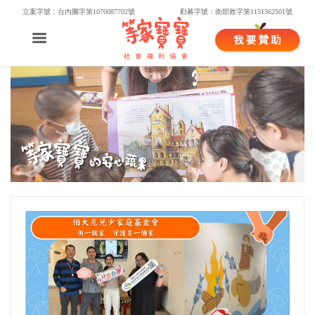
立案字號：台內團字第1070087702號
勸募字號：衛部救字第1151362501號