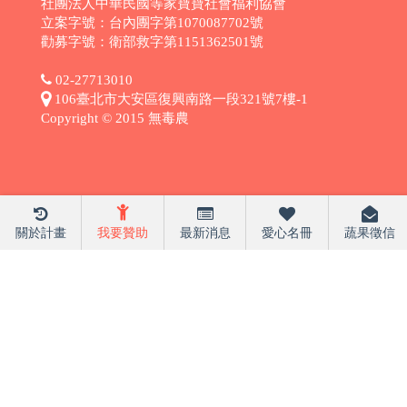
社團法人中華民國等家寶寶社會福利協會
立案字號：台內團字第1070087702號
勸募字號：衛部救字第1151362501號
02-27713010
106臺北市大安區復興南路一段321號7樓-1
Copyright © 2015 無毒農
關於計畫
我要贊助
最新消息
愛心名冊
蔬果徵信