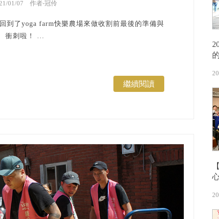
021/01/07 作者-冠伶
到了yoga farm快樂農場來做收割前最後的準備與
衝刺啦！ ...
20
繼續閱讀
20