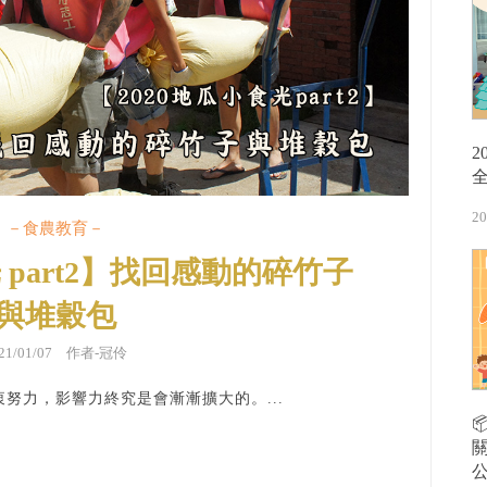
20
－食農教育－
 part2】找回感動的碎竹子
與堆穀包
021/01/07 作者-冠伶
努力，影響力終究是會漸漸擴大的。...