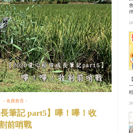
20
【
－食農教育－
20
長筆記 part5】嗶！嗶！收
割前哨戰