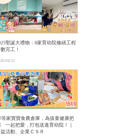
2025聖誕大禮物：8家育幼院修繕工程
全數完工！
26/04/21
📦等家寶寶食農倉庫，為孩童健康把
關 一起把愛，打包送進育幼院！｜
公益活動、企業ＣＳＲ