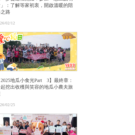
會」：了解等家初衷，開啟溫暖的陪
伴之路
26/02/12
2025地瓜小食光Part 3】最終章：
一起挖出收穫與笑容的地瓜小農夫旅
程
26/02/25