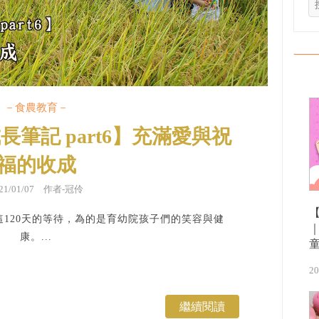
－食農教育－
長筆記 part6】充滿愛與祝
福的收成
021/01/07 作者-冠伶
這120天的等待，為的是育幼院孩子們的笑容與健
康。...
20
繼續閱讀