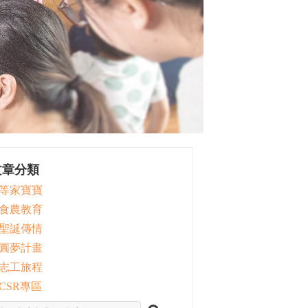
文章分類
 等家寶寶
 食農教育
 聖誕傳情
 圓夢計畫
 志工旅程
 CSR專區