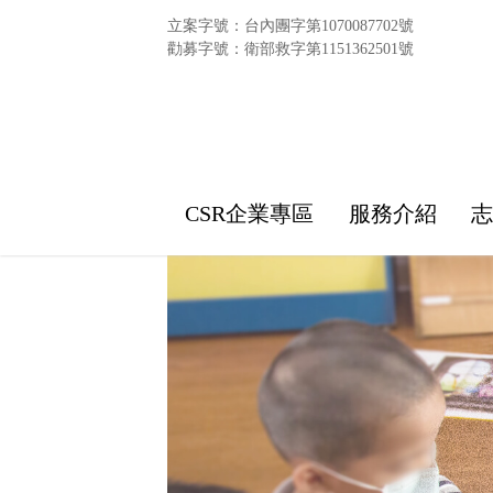
立案字號：台內團字第1070087702號
勸募字號：衛部救字第1151362501號
CSR企業專區
服務介紹