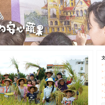
>
>
>
>
>
>