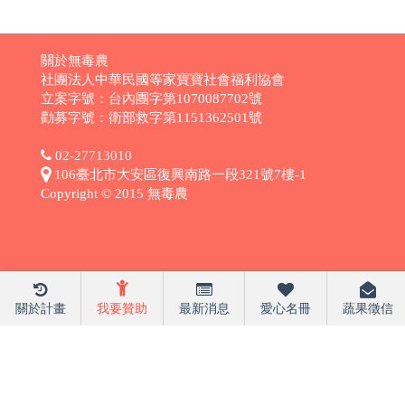
關於無毒農
社團法人中華民國等家寶寶社會福利協會
立案字號：台內團字第1070087702號
勸募字號：衛部救字第1151362501號
02-27713010
106臺北市大安區復興南路一段321號7樓-1
Copyright © 2015 無毒農
關於計畫
我要贊助
最新消息
愛心名冊
蔬果徵信