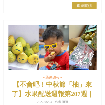
繼續閱讀
－蔬果週報－
【不會吧！中秋節「柚」來
了】水果配送週報第207週｜
蔬果週報
2022/05/25 作者-蕭蕭