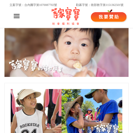
立案字號：台內團字第1070087702號
勸募字號：衛部救字第1151362501號