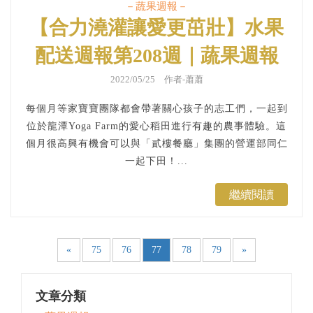
－蔬果週報－
【合力澆灌讓愛更茁壯】水果
配送週報第208週｜蔬果週報
2022/05/25 作者-蕭蕭
每個月等家寶寶團隊都會帶著關心孩子的志工們，一起到
位於龍潭Yoga Farm的愛心稻田進行有趣的農事體驗。這
個月很高興有機會可以與「貳樓餐廳」集團的營運部同仁
一起下田！...
繼續閱讀
«
75
76
77
78
79
»
文章分類