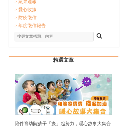
> 蔬果週報
> 愛心收據
> 防疫徵信
> 年度徵信報告
精選文章
陪伴育幼院孩子「疫」起努力，暖心故事大集合