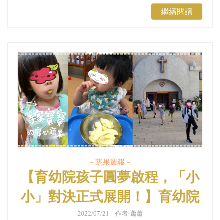
繼續閱讀
－蔬果週報－
【育幼院孩子圓夢啟程，「小
小」對決正式展開！】育幼院
蔬果配送第300週｜蔬果週報
2022/07/21 作者-蕭蕭