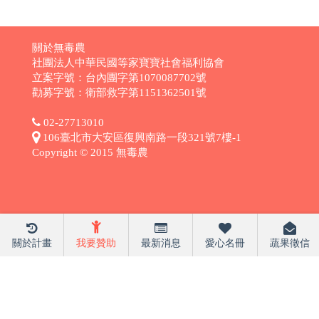
關於無毒農
社團法人中華民國等家寶寶社會福利協會
立案字號：台內團字第1070087702號
勸募字號：衛部救字第1151362501號
02-27713010
106臺北市大安區復興南路一段321號7樓-1
Copyright © 2015 無毒農
關於計畫
我要贊助
最新消息
愛心名冊
蔬果徵信