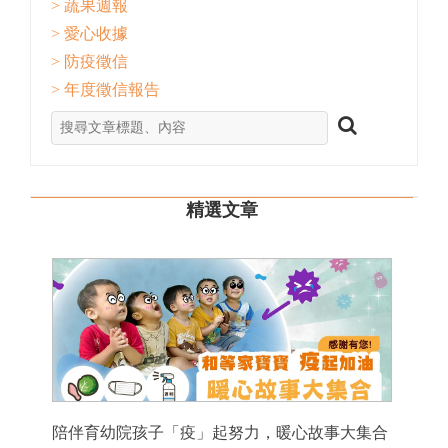
> 蔬果週報
> 愛心收據
> 防疫徵信
> 年度徵信報告
精選文章
陪伴育幼院孩子「疫」起努力，暖心故事大集合