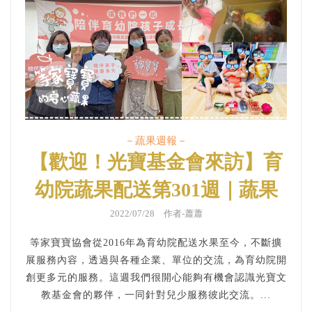
－蔬果週報－
【歡迎！光寶基金會來訪】育
幼院蔬果配送第301週｜蔬果
週報
2022/07/28 作者-蕭蕭
等家寶寶協會從2016年為育幼院配送水果至今，不斷擴
展服務內容，透過與各種企業、單位的交流，為育幼院開
創更多元的服務。這週我們很開心能夠有機會認識光寶文
教基金會的夥伴，一同針對兒少服務彼此交流。...