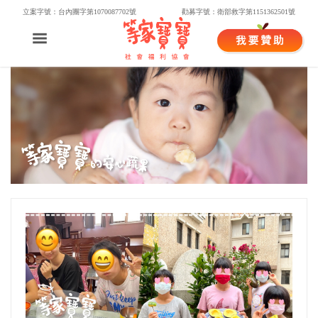
立案字號：台內團字第1070087702號
勸募字號：衛部救字第1151362501號