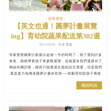
－蔬果週報－
【英文也通！圓夢計畫展覽
ing】育幼院蔬果配送第302週
｜蔬果週報
2022/08/04 作者-蕭蕭
等家寶寶圓夢計劃展出超過一半的時間了，除了遇到許多
爸爸、媽媽帶著孩子來參觀展覽，這個週末我們還接待了
兩組外國訪客，雖然只能透過生疏的語言溝通，但是我們
還是盡力地傳達圓夢計畫的初衷──鼓勵育幼院孩子勇敢
追夢的理念！...
繼續閱讀