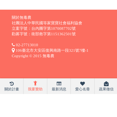
關於無毒農
社團法人中華民國等家寶寶社會福利協會
立案字號：台內團字第1070087702號
勸募字號：衛部救字第1151362501號
02-27713010
106臺北市大安區復興南路一段321號7樓-1
Copyright © 2015 無毒農
關於計畫
我要贊助
最新消息
愛心名冊
蔬果徵信