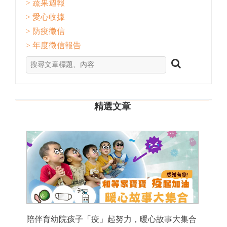
> 蔬果週報
> 愛心收據
> 防疫徵信
> 年度徵信報告
精選文章
陪伴育幼院孩子「疫」起努力，暖心故事大集合