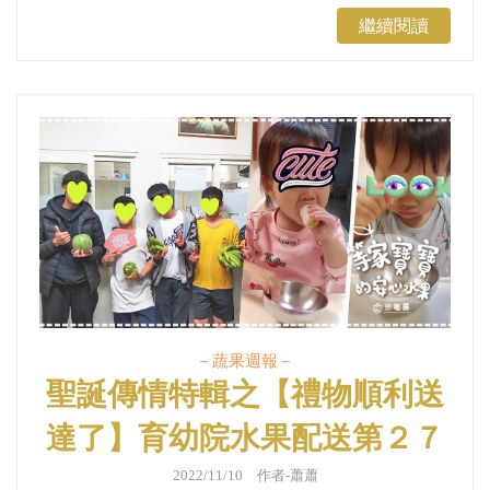
繼續閱讀
－蔬果週報－
聖誕傳情特輯之【禮物順利送
達了】育幼院水果配送第２７
１週｜蔬果週報
2022/11/10 作者-蕭蕭