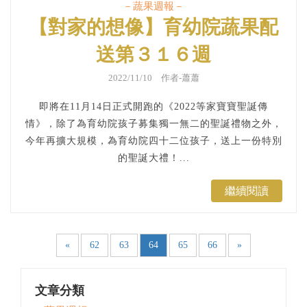
－蔬果週報－
【對家的想像】育幼院蔬果配
送第３１６週
2022/11/10 作者-蕭蕭
即將在11月14日正式開跑的《2022等家寶寶聖誕傳
情》，除了為育幼院孩子募集獨一無二的聖誕禮物之外，
今年再擴大規模，為育幼院四十二位孩子，送上一份特別
的聖誕大禮！...
繼續閱讀
«
62
63
64
65
66
»
文章分類