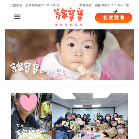
立案字號：台內團字第1070087702號
勸募字號：衛部救字第1151362501號