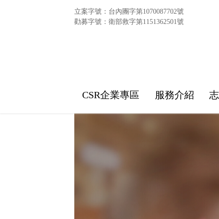
立案字號：台內團字第1070087702號
勸募字號：衛部救字第1151362501號
CSR企業專區
服務介紹