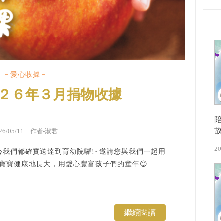
－愛心收據－
２６年３月捐物收據
026/05/11 作者-淑君
20
我們都確實送達到育幼院囉!~邀請您與我們一起用
寶健康地長大，用愛心豐富孩子們的童年😊...
繼續閱讀