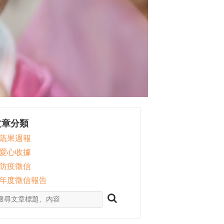
文章分類
 蔬果週報
 愛心收據
 防疫徵信
 年度徵信報告