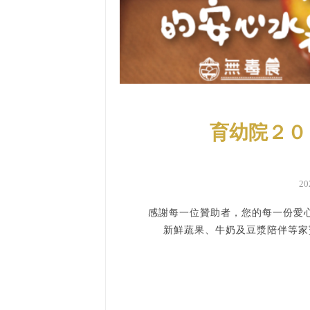
育幼院２０
2
感謝每一位贊助者，您的每一份愛心
新鮮蔬果、牛奶及豆漿陪伴等家寶