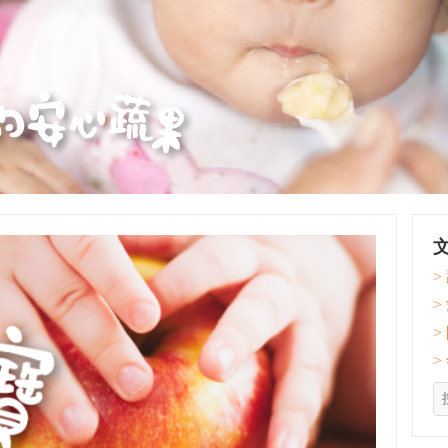
>
>
>
>