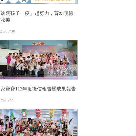
育幼院孩子「疫」起努力，育幼院徵
信收據
21/08/30
等家寶寶113年度徵信報告暨成果報告
25/02/21