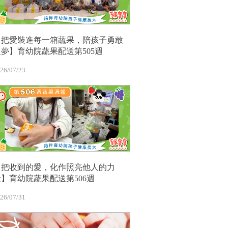
【把愛裝進每一箱蔬果，陪孩子勇敢
追夢】育幼院蔬果配送第505週
26/07/23
【把收到的愛，化作照亮他人的力
量】育幼院蔬果配送第506週
26/07/31