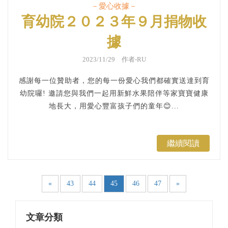
－愛心收據－
育幼院２０２３年９月捐物收
據
2023/11/29 作者-RU
感謝每一位贊助者，您的每一份愛心我們都確實送達到育
幼院囉! 邀請您與我們一起用新鮮水果陪伴等家寶寶健康
地長大，用愛心豐富孩子們的童年😊...
繼續閱讀
«
43
44
45
46
47
»
文章分類