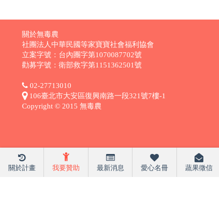
關於無毒農
社團法人中華民國等家寶寶社會福利協會
立案字號：台內團字第1070087702號
勸募字號：衛部救字第1151362501號
02-27713010
106臺北市大安區復興南路一段321號7樓-1
Copyright © 2015 無毒農
關於計畫
我要贊助
最新消息
愛心名冊
蔬果徵信