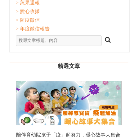
> 蔬果週報
> 愛心收據
> 防疫徵信
> 年度徵信報告
精選文章
陪伴育幼院孩子「疫」起努力，暖心故事大集合