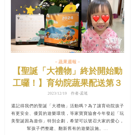
－蔬果週報－
【聖誕「大禮物」終於開始動
工囉！】育幼院蔬果配送第３
７２週
2023/12/19 作者-孟瑤
還記得我們的聖誕「大禮物」活動嗎？為了讓育幼院孩子
有更安全、優質的遊樂環境，等家寶寶協會今年發起「玩
美聖誕因為遊你」特別企劃，希望可以號召大家的愛心，
幫孩子們整建、翻新舊有的遊樂設施。...