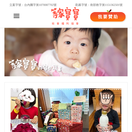
立案字號：台內團字第1070087702號
勸募字號：衛部救字第1151362501號