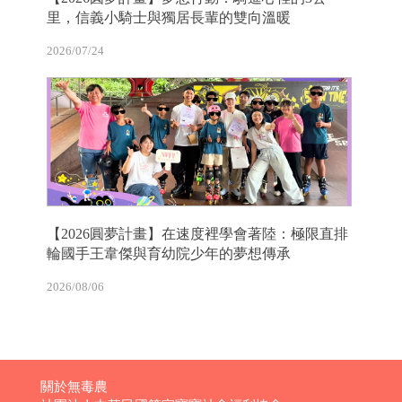
里，信義小騎士與獨居長輩的雙向溫暖
2026/07/24
【2026圓夢計畫】在速度裡學會著陸：極限直排
輪國手王韋傑與育幼院少年的夢想傳承
2026/08/06
關於無毒農