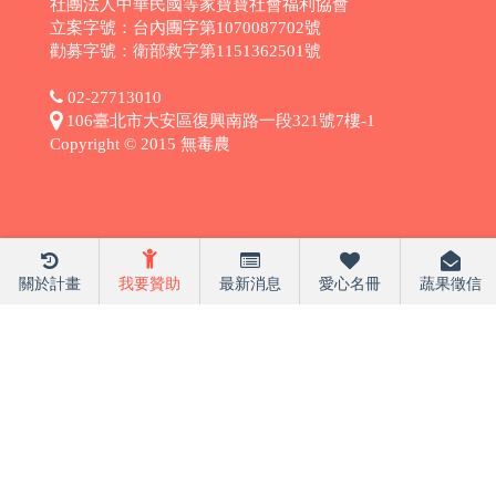
社團法人中華民國等家寶寶社會福利協會
立案字號：台內團字第1070087702號
勸募字號：衛部救字第1151362501號
02-27713010
106臺北市大安區復興南路一段321號7樓-1
Copyright © 2015 無毒農
關於計畫
我要贊助
最新消息
愛心名冊
蔬果徵信