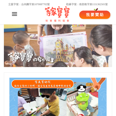
立案字號：台內團字第1070087702號
勸募字號：衛部救字第1151362501號