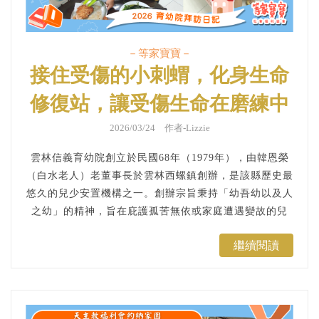
－等家寶寶－
接住受傷的小刺蝟，化身生命
修復站，讓受傷生命在磨練中
找回自信：信義育幼院｜育幼
2026/03/24 作者-Lizzie
院拜訪日記
雲林信義育幼院創立於民國68年（1979年），由韓恩榮
（白水老人）老董事長於雲林西螺鎮創辦，是該縣歷史最
悠久的兒少安置機構之一。創辦宗旨秉持「幼吾幼以及人
之幼」的精神，旨在庇護孤苦無依或家庭遭遇變故的兒
少，提供如家庭般的溫馨環境與全方位教養，消極面能減
繼續閱讀
輕社會問題，積極面則透過教育促進健全人格的培養。...