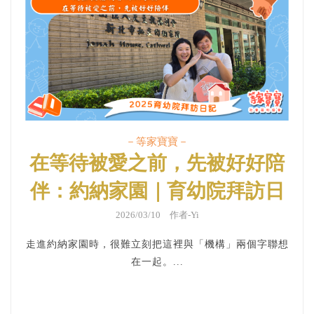
－等家寶寶－
在等待被愛之前，先被好好陪
伴：約納家園｜育幼院拜訪日
記
2026/03/10 作者-Yi
走進約納家園時，很難立刻把這裡與「機構」兩個字聯想
在一起。...