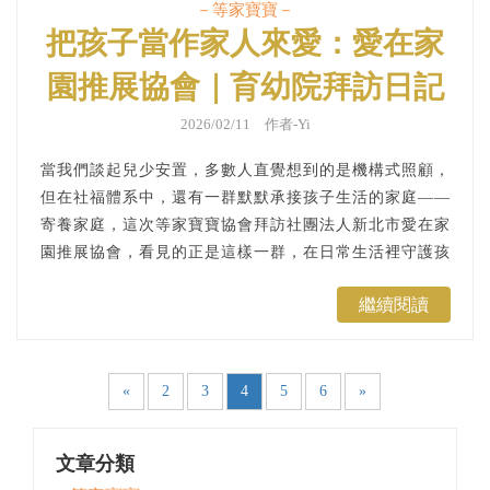
－等家寶寶－
把孩子當作家人來愛：愛在家
園推展協會｜育幼院拜訪日記
2026/02/11 作者-Yi
當我們談起兒少安置，多數人直覺想到的是機構式照顧，
但在社福體系中，還有一群默默承接孩子生活的家庭——
寄養家庭，這次等家寶寶協會拜訪社團法人新北市愛在家
園推展協會，看見的正是這樣一群，在日常生活裡守護孩
子的人。「愛在家園」這個名字，不只是象徵性的稱呼，
繼續閱讀
而是一種實踐，用對家人的方式對待服務對象，陪伴他們
成長，也期待有一天，他們能將這份力量回饋社會。...
«
2
3
4
5
6
»
文章分類