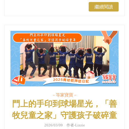
繼續閱讀
－等家寶寶－
門上的手印到球場星光，「善
牧兒童之家」守護孩子破碎童
年｜育幼院拜訪日記
2026/03/09 作者-Lizzie