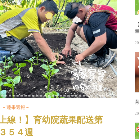
20
－蔬果週報－
20
上線！】育幼院蔬果配送第
３５４週