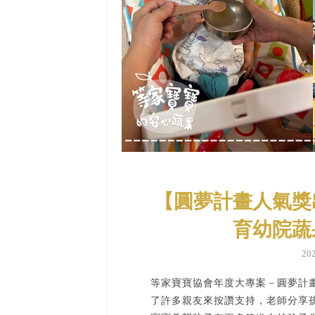
【圓夢計畫人氣獎
育幼院蔬
20
等家寶寶協會年度大專案－圓夢計
了許多親友來按讚支持，老師分享