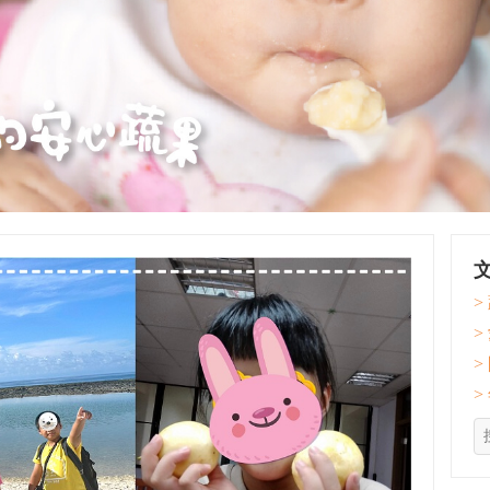
>
>
>
>