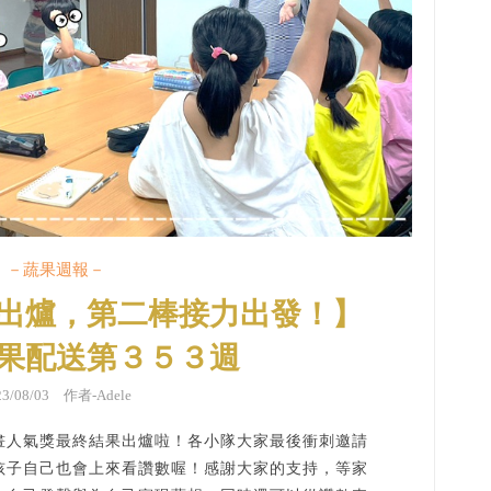
－蔬果週報－
出爐，第二棒接力出發！】
果配送第３５３週
23/08/03 作者-Adele
畫人氣獎最終結果出爐啦！各小隊大家最後衝刺邀請
孩子自己也會上來看讚數喔！感謝大家的支持，等家