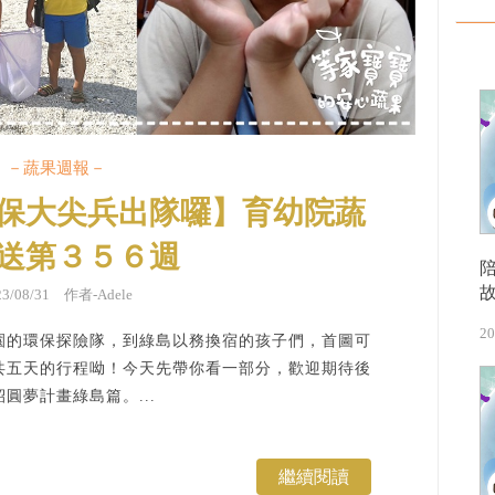
－蔬果週報－
保大尖兵出隊囉】育幼院蔬
送第３５６週
23/08/31 作者-Adele
20
園的環保探險隊，到綠島以務換宿的孩子們，首圖可
共五天的行程呦！今天先帶你看一部分，歡迎期待後
圓夢計畫綠島篇。...
繼續閱讀