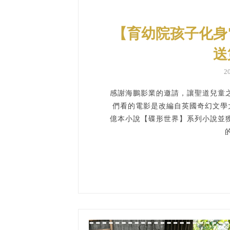
【育幼院孩子化身
送
2
感謝海鵬影業的邀請，讓聖道兒童
們看的電影是改編自英國奇幻文學大師泰瑞
億本小說【碟形世界】系列小說並