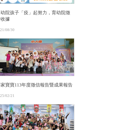
育幼院孩子「疫」起努力，育幼院徵
信收據
21/08/30
等家寶寶113年度徵信報告暨成果報告
25/02/21