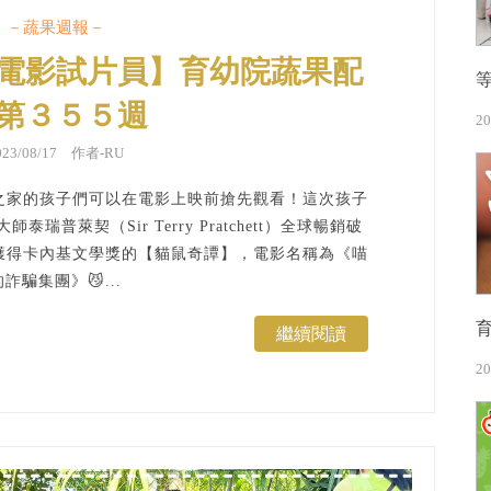
－蔬果週報－
電影試片員】育幼院蔬果配
第３５５週
20
023/08/17 作者-RU
之家的孩子們可以在電影上映前搶先觀看！這次孩子
普萊契（Sir Terry Pratchett）全球暢銷破
獲得卡內基文學獎的【貓鼠奇譚】，電影名稱為《喵
的詐騙集團》😼...
繼續閱讀
20