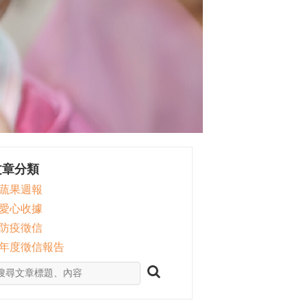
文章分類
 蔬果週報
 愛心收據
 防疫徵信
 年度徵信報告