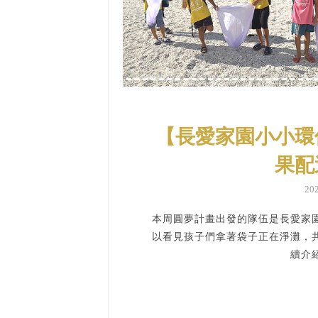
【長愛家園小小環
果配
20
本周圓夢計畫出發的隊伍是長愛家
以看見孩子們拿著袋子正在淨灘，
續介紹