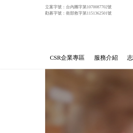
立案字號：台內團字第1070087702號
勸募字號：衛部救字第1151362501號
CSR企業專區
服務介紹