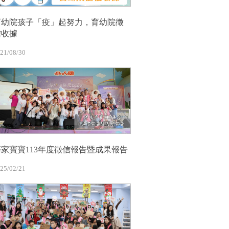
育幼院孩子「疫」起努力，育幼院徵
信收據
21/08/30
等家寶寶113年度徵信報告暨成果報告
25/02/21