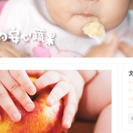
>
>
>
>