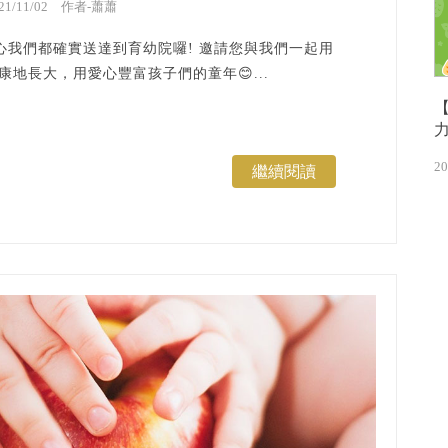
021/11/02 作者-蕭蕭
我們都確實送達到育幼院囉! 邀請您與我們一起用
地長大，用愛心豐富孩子們的童年😊...
20
繼續閱讀