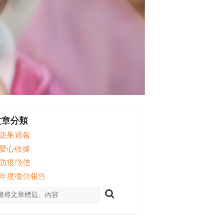
文章分類
 蔬果週報
 愛心收據
 防疫徵信
 年度徵信報告