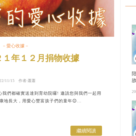
－愛心收據－
２１年１２月捐物收據
022/11/15 作者-蕭蕭
20
我們都確實送達到育幼院囉! 邀請您與我們一起用
地長大，用愛心豐富孩子們的童年😊...
繼續閱讀