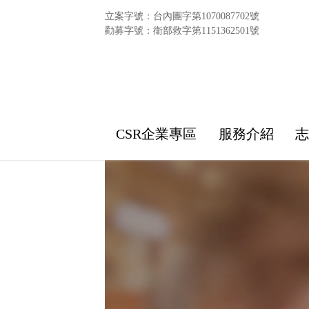
立案字號：台內團字第1070087702號
勸募字號：衛部救字第1151362501號
CSR企業專區
服務介紹