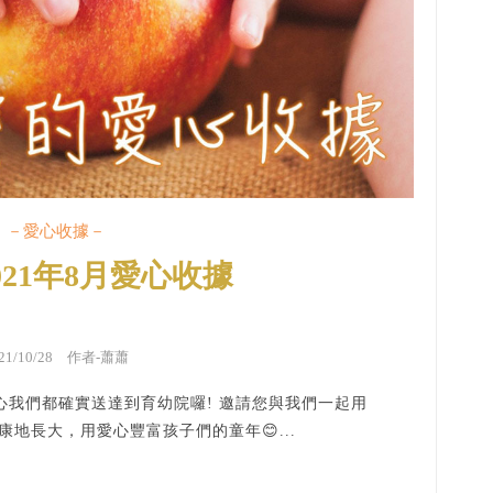
－愛心收據－
021年8月愛心收據
021/10/28 作者-蕭蕭
我們都確實送達到育幼院囉! 邀請您與我們一起用
地長大，用愛心豐富孩子們的童年😊...